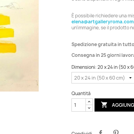
È possibile richiedere una m
elena@artgalleryroma.com
un'immagine, se il prodotto no
Spedizione gratuita in tutt
Consegna in 25 giorni lavora
Dimensioni: 20 x 24 in (50 x 
Quantità

AGGIUNG
Condividi