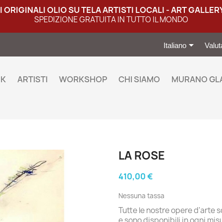
TI ORIGINALI OLIO SU TELA ARTISTI LOCALI - ART GALLER
SPEDIZIONE GRATUITA IN TUTTO IL MONDO

Italiano
Valut
EK
ARTISTI
WORKSHOP
CHI SIAMO
MURANO GL
LA ROSE
410,00 €
Nessuna tassa
Tutte le nostre opere d'arte s
e sono disponibili in ogni mi