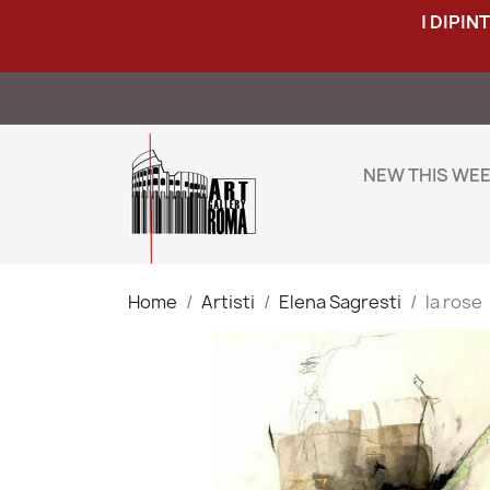
| DIPIN
NEW THIS WE
Home
Artisti
Elena Sagresti
la rose