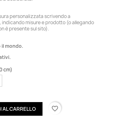
isura personalizzata scrivendo a
, indicando misure e prodotto (o allegando
n è presente sul sito).
o il mondo.
tivi.
60 cm)
favorite_border
I AL CARRELLO