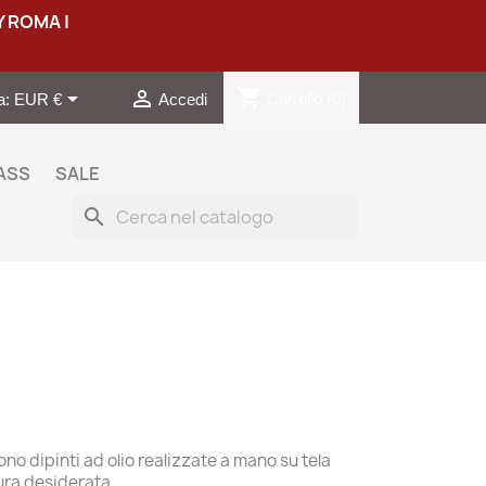
Y ROMA |
shopping_cart


Carrello
(0)
a:
EUR €
Accedi
ASS
SALE
search
ono dipinti ad olio realizzate a mano su tela
sura desiderata.