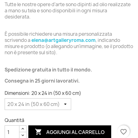
Tutte le nostre opere d'arte sono dipinti ad olio realizzate
a mano su tela e sono disponibili in ogni misura
desiderata.
È possibile richiedere una misura personalizzata
scrivendo a
elena@artgalleryroma.com
, indicando
misure e prodotto (o allegando un'immagine, se il prodotto
non è presente sul sito).
Spedizione gratuita in tutto il mondo.
Consegna in 25 giorni lavorativi.
Dimensioni: 20 x 24 in (50 x 60 cm)
Quantità

favorite_border
AGGIUNGI AL CARRELLO