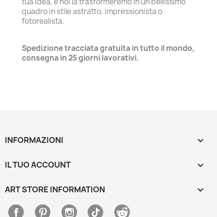
tua idea, e noi la trasformeremo in un bellissimo
quadro in stile astratto, impressionista o
fotorealista.
Spedizione tracciata gratuita in tutto il mondo,
consegna in 25 giorni lavorativi.
INFORMAZIONI

IL TUO ACCOUNT

ART STORE INFORMATION
keyboard_arrow_down
Facebook
Pinterest
Instagram
TikTok
Discord