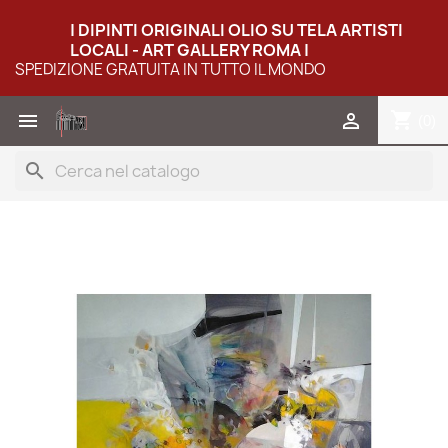
| DIPINTI ORIGINALI OLIO SU TELA ARTISTI
LOCALI - ART GALLERY ROMA |
SPEDIZIONE GRATUITA IN TUTTO IL MONDO
shopping_cart


(0)
search