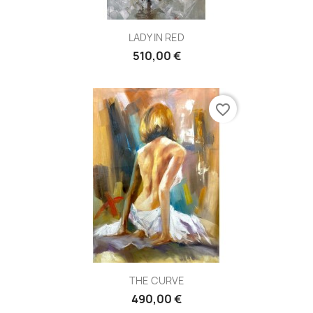
LADY IN RED
510,00 €
favorite_border
THE CURVE
490,00 €