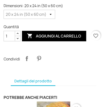
Dimensioni: 20 x 24 in (50 x 60 cm)
Quantità

favorite_border
AGGIUNGI AL CARRELLO
Condividi
Dettagli del prodotto
POTREBBE ANCHE PIACERTI