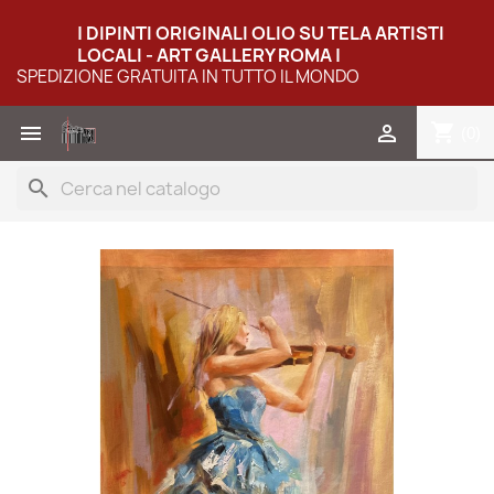
| DIPINTI ORIGINALI OLIO SU TELA ARTISTI
LOCALI - ART GALLERY ROMA |
SPEDIZIONE GRATUITA IN TUTTO IL MONDO
shopping_cart


(0)
search