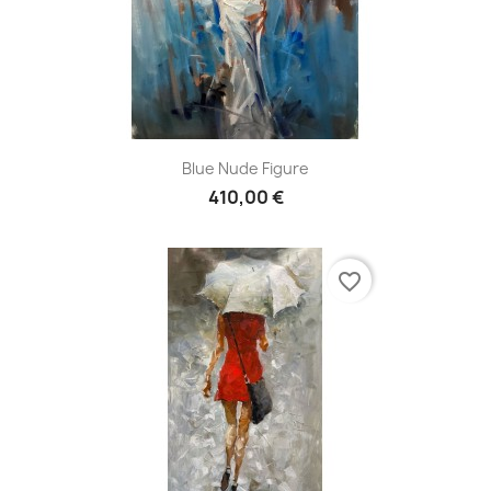
Blue Nude Figure
410,00 €
favorite_border