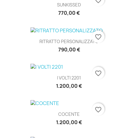
favorite_border
SUNKISSED
770,00 €
favorite_border
RITRATTO PERSONALIZZATO
790,00 €
favorite_border
I VOLTI 2201
1.200,00 €
favorite_border
COCENTE
1.200,00 €