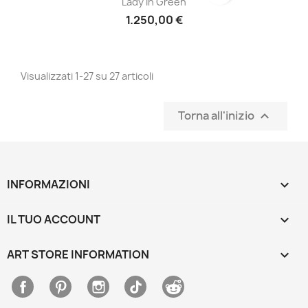
Lady In Green
1.250,00 €
Visualizzati 1-27 su 27 articoli
Torna all'inizio

INFORMAZIONI

IL TUO ACCOUNT

ART STORE INFORMATION
keyboard_arrow_down
Facebook
Pinterest
Instagram
TikTok
Discord