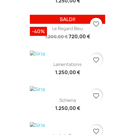
1.250,00 €
SALDI!
favorite_border
Le Regard Bleu
-40%
720,00 €
1.200,00 €
favorite_border
Lamentations
1.250,00 €
favorite_border
Schiena
1.250,00 €
favorite_border