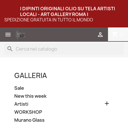
| DIPINTI ORIGINALI OLIO SU TELA ARTISTI
LOCALI - ART GALLERY ROMA |
SPEDIZIONE GRATUITA IN TUTTO IL MONDO
shopping_cart


(0)
search
GALLERIA
Sale
New this week

Artisti
WORKSHOP
Murano Glass