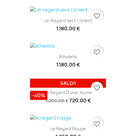
favorite_border
Un Regard Vers L'orient
1.180,00 €
favorite_border
Athelete
1.180,00 €
SALDI!
favorite_border
Le Regard D'une Jeune
-40%
720,00 €
1.200,00 €
favorite_border
Le Regard Rouge