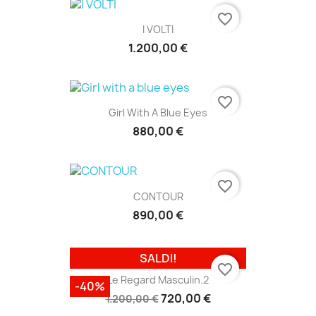
favorite_border
I VOLTI
1.200,00 €
favorite_border
Girl With A Blue Eyes
880,00 €
favorite_border
CONTOUR
890,00 €
SALDI!
favorite_border
Le Regard Masculin.2
-40%
720,00 €
1.200,00 €