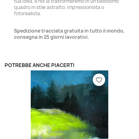
tua idea, e noi la trasformeremo in un bellissimo
quadro in stile astratto, impressionista o
fotorealista.
Spedizione tracciata gratuita in tutto il mondo,
consegna in 25 giorni lavorativi.
POTREBBE ANCHE PIACERTI
favorite_border