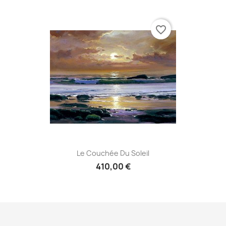
favorite_border
Le Couchée Du Soleil
410,00 €