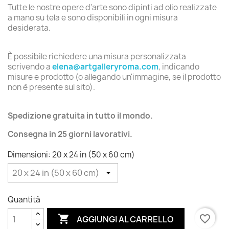
Tutte le nostre opere d'arte sono dipinti ad olio realizzate
a mano su tela e sono disponibili in ogni misura
desiderata.
È possibile richiedere una misura personalizzata
scrivendo a
elena@artgalleryroma.com
, indicando
misure e prodotto (o allegando un'immagine, se il prodotto
non è presente sul sito).
Spedizione gratuita in tutto il mondo.
Consegna in 25 giorni lavorativi.
Dimensioni: 20 x 24 in (50 x 60 cm)
Quantità

favorite_border
AGGIUNGI AL CARRELLO