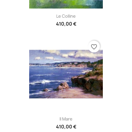
Le Colline
410,00 €
favorite_border
Il Mare
410,00 €