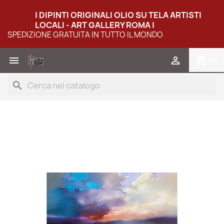
| DIPINTI ORIGINALI OLIO SU TELA ARTISTI
LOCALI - ART GALLERY ROMA |
SPEDIZIONE GRATUITA IN TUTTO IL MONDO
shopping_cart


(0)
search